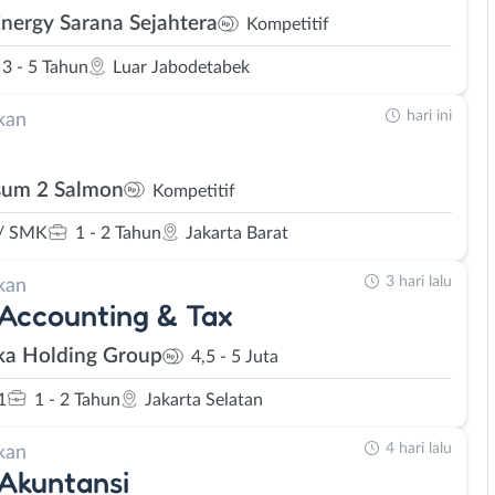
Energy Sarana Sejahtera
Kompetitif
3 - 5 Tahun
Luar Jabodetabek
hari ini
kan
um 2 Salmon
Kompetitif
/ SMK
1 - 2 Tahun
Jakarta Barat
3 hari lalu
kan
 Accounting & Tax
ka Holding Group
4,5 - 5 Juta
1
1 - 2 Tahun
Jakarta Selatan
4 hari lalu
kan
 Akuntansi