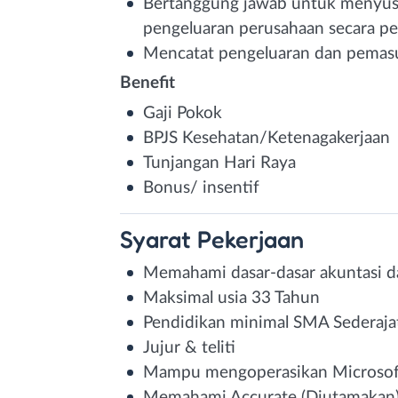
Bertanggung jawab untuk menyus
pengeluaran perusahaan secara pe
Mencatat pengeluaran dan pemas
Benefit
Gaji Pokok
BPJS Kesehatan/Ketenagakerjaan
Tunjangan Hari Raya
Bonus/ insentif
Syarat
Pekerjaan
Memahami dasar-dasar akuntasi d
Maksimal usia 33 Tahun
Pendidikan minimal SMA Sederaja
Jujur & teliti
Mampu mengoperasikan Microsoft 
Memahami Accurate (Diutamakan