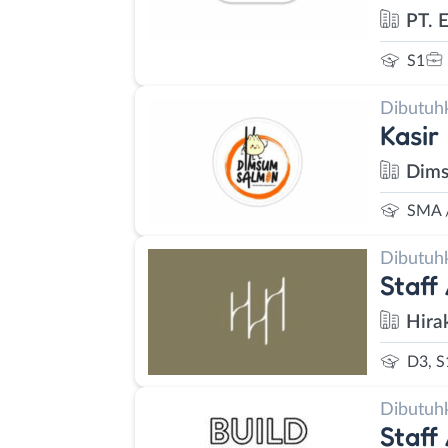
PT. 
S1
Dibutuh
Kasir
Dims
SMA 
Dibutuh
Staff
Hira
D3, S
Dibutuh
Staff