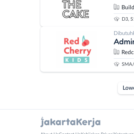
Buil
D3, S
Dibutuh
Admin
Redc
SMA/
Low
Laporan
Lowongan
Administrasi
Bebas
Nama