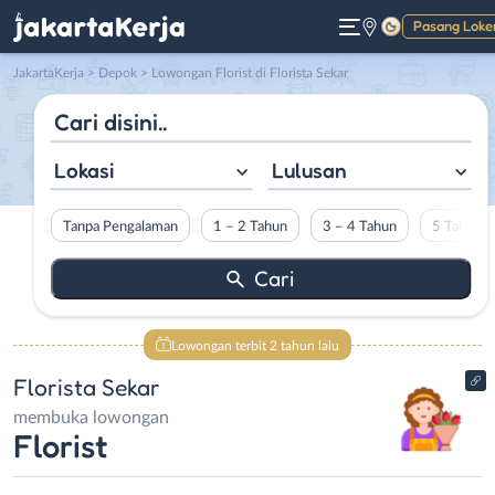
Pasang Loke
Gelap
JakartaKerja
>
Depok
> Lowongan Florist di Florista Sekar
Lokasi
Lulusan
Tanpa Pengalaman
1 – 2 Tahun
3 – 4 Tahun
5 Tahun L
Lowongan terbit 2 tahun lalu
Florista Sekar
membuka lowongan
Florist