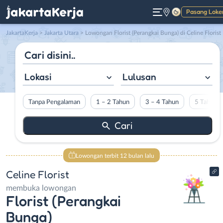
Pasang Loke
Gelap
JakartaKerja
>
Jakarta Utara
> Lowongan Florist (Perangkai Bunga) di Celine Florist
Lokasi
Lulusan
Tanpa Pengalaman
1 – 2 Tahun
3 – 4 Tahun
5 Tahun L
Lowongan terbit 12 bulan lalu
Celine Florist
membuka lowongan
Florist (Perangkai
Bunga)