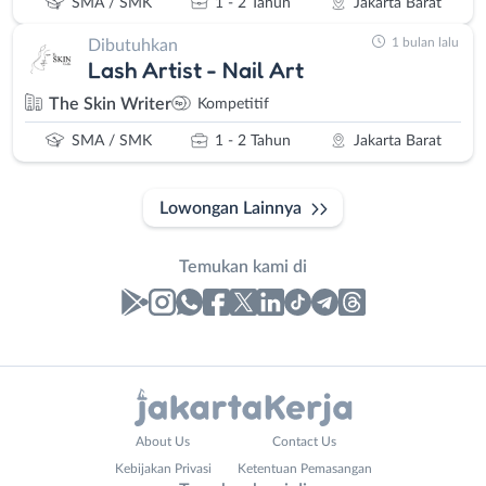
SMA / SMK
1 - 2 Tahun
Jakarta Barat
1 bulan lalu
Dibutuhkan
Lash Artist - Nail Art
The Skin Writer
Kompetitif
SMA / SMK
1 - 2 Tahun
Jakarta Barat
Lowongan Lainnya
Temukan kami di
Laporan
Lowongan
Administrasi
Bebas
Nama
About Us
Contact Us
Ahli
(Remote
Lengkap
*
Kebijakan Privasi
Ketentuan Pemasangan
Gizi
Work)