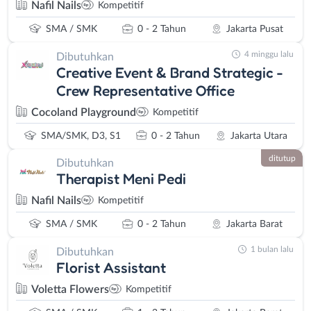
Nafil Nails
Kompetitif
SMA / SMK
0 - 2 Tahun
Jakarta Pusat
4 minggu lalu
Dibutuhkan
Creative Event & Brand Strategic -
Crew Representative Office
Cocoland Playground
Kompetitif
SMA/SMK, D3, S1
0 - 2 Tahun
Jakarta Utara
ditutup
Dibutuhkan
Therapist Meni Pedi
Nafil Nails
Kompetitif
SMA / SMK
0 - 2 Tahun
Jakarta Barat
1 bulan lalu
Dibutuhkan
Florist Assistant
Voletta Flowers
Kompetitif