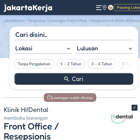
Pasang Loke
Gelap
JakartaKerja
>
Tangerang
> Lowongan Front Office / Resepsionis di Klinik Hi!Denta
Lokasi
Lulusan
Tanpa Pengalaman
1 – 2 Tahun
3 – 4 Tahun
5 Tahun L
Lowongan sudah ditutup
Klinik Hi!Dental
membuka lowongan
Front Office /
Resepsionis