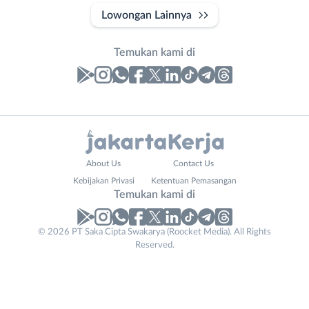
Lowongan Lainnya
Temukan kami di
Laporan
Lowongan
Administrasi
Bebas
Nama
About Us
Contact Us
Ahli
(Remote
Lengkap
*
Kebijakan Privasi
Ketentuan Pemasangan
Gizi
Work)
Temukan kami di
Ahli
Bekasi
Kecantikan
Bogor
© 2026 PT Saka Cipta Swakarya (Roocket Media). All Rights
No. Telp /
Analis
Depok
Reserved.
Email
WhatsApp
*
*
/
Jakarta
Peneliti
Barat
Kirim kode
Animator
Jakarta
Apoteker
Pusat