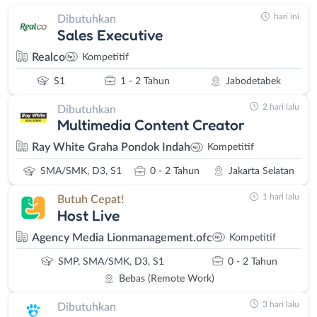
hari ini
Dibutuhkan
Sales Executive
Realco
Kompetitif
S1
1 - 2 Tahun
Jabodetabek
2 hari lalu
Dibutuhkan
Multimedia Content Creator
Ray White Graha Pondok Indah
Kompetitif
SMA/SMK, D3, S1
0 - 2 Tahun
Jakarta Selatan
1 hari lalu
Butuh Cepat!
Host Live
Agency Media Lionmanagement.ofc
Kompetitif
SMP, SMA/SMK, D3, S1
0 - 2 Tahun
Bebas (Remote Work)
3 hari lalu
Dibutuhkan