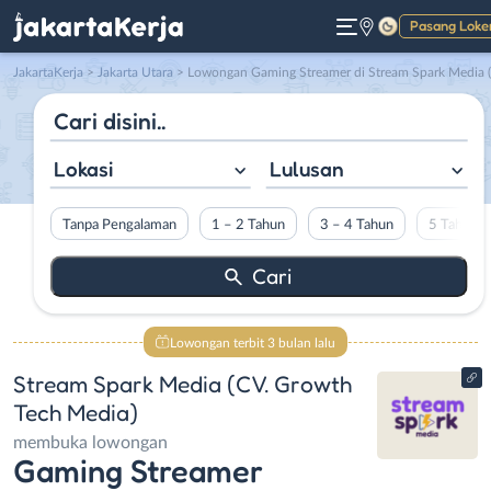
Pasang Loke
Gelap
JakartaKerja
>
Jakarta Utara
> Lowongan Gaming Streamer di Stream Spark Media (CV. Growth Tech Media)
Lokasi
Lulusan
Tanpa Pengalaman
1 – 2 Tahun
3 – 4 Tahun
5 Tahun L
Lowongan terbit 3 bulan lalu
Stream Spark Media (CV. Growth
Tech Media)
membuka lowongan
Gaming Streamer