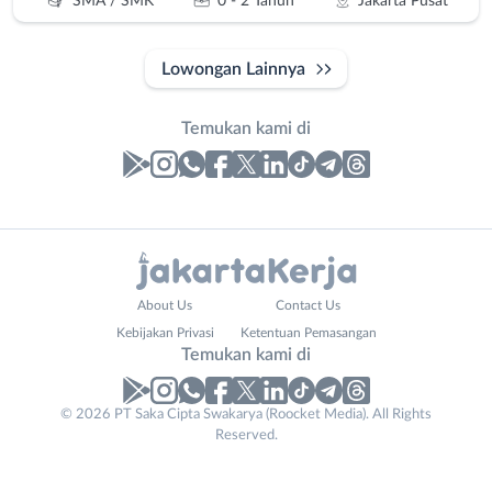
SMA / SMK
0 - 2 Tahun
Jakarta Pusat
Lowongan Lainnya
Temukan kami di
Laporan
Lowongan
Administrasi
Bebas
Nama
About Us
Contact Us
Ahli
(Remote
Lengkap
*
Kebijakan Privasi
Ketentuan Pemasangan
Gizi
Work)
Temukan kami di
Ahli
Bekasi
Kecantikan
Bogor
© 2026 PT Saka Cipta Swakarya (Roocket Media). All Rights
No. Telp /
Analis
Depok
Reserved.
Email
WhatsApp
*
*
/
Jakarta
Peneliti
Barat
Kirim kode