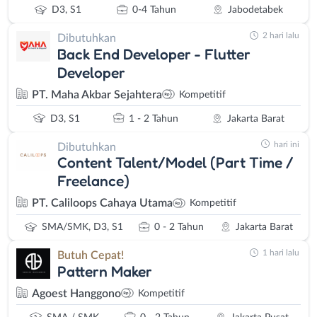
D3, S1
0-4 Tahun
Jabodetabek
2 hari lalu
Dibutuhkan
Back End Developer - Flutter
Developer
PT. Maha Akbar Sejahtera
Kompetitif
D3, S1
1 - 2 Tahun
Jakarta Barat
hari ini
Dibutuhkan
Content Talent/Model (Part Time /
Freelance)
PT. Caliloops Cahaya Utama
Kompetitif
SMA/SMK, D3, S1
0 - 2 Tahun
Jakarta Barat
1 hari lalu
Butuh Cepat!
Pattern Maker
Agoest Hanggono
Kompetitif