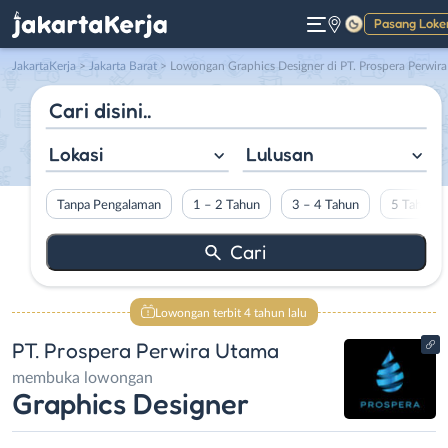
Pasang Loke
Gelap
JakartaKerja
>
Jakarta Barat
> Lowongan Graphics Designer di PT. Prospera Perwira Utam
Lokasi
Lulusan
Tanpa Pengalaman
1 – 2 Tahun
3 – 4 Tahun
5 Tahun L
Lowongan terbit 4 tahun lalu
PT. Prospera Perwira Utama
membuka lowongan
Graphics Designer