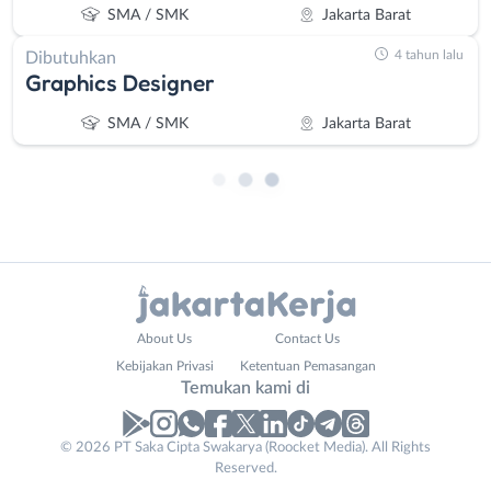
SMA / SMK
Jakarta Barat
4 tahun lalu
Dibutuhkan
Graphics Designer
SMA / SMK
Jakarta Barat
Administrasi
Bebas
About Us
Contact Us
Ahli
(Remote
Kebijakan Privasi
Ketentuan Pemasangan
Gizi
Work)
Temukan kami di
Ahli
Bekasi
Kecantikan
Bogor
© 2026 PT Saka Cipta Swakarya (Roocket Media). All Rights
Analis
Depok
Reserved.
/
Jakarta