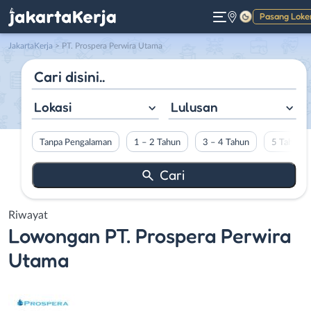
Pasang Loke
Gelap
JakartaKerja
>
PT. Prospera Perwira Utama
Lokasi
Lulusan
Tanpa Pengalaman
1 – 2 Tahun
3 – 4 Tahun
5 Tahun L
Riwayat
Lowongan
PT. Prospera Perwira
Utama