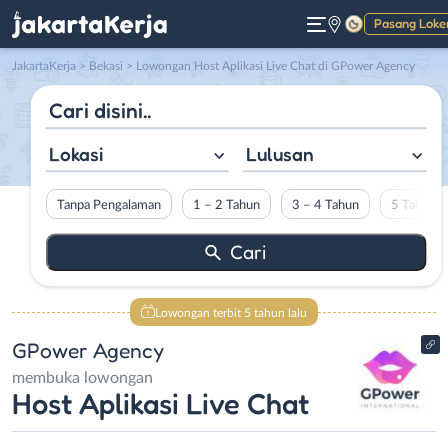
Pasang Loke
Gelap
JakartaKerja
>
Bekasi
> Lowongan Host Aplikasi Live Chat di GPower Agency
Lokasi
Lulusan
Tanpa Pengalaman
1 – 2 Tahun
3 – 4 Tahun
5 Tahun L
Lowongan terbit 5 tahun lalu
GPower Agency
membuka lowongan
Host Aplikasi Live Chat