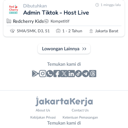
1 minggu lalu
Dibutuhkan
Admin Tiktok - Host Live
Redcherry Kids
Kompetitif
SMA/SMK, D3, S1
1 - 2 Tahun
Jakarta Barat
Lowongan Lainnya
Temukan kami di
Laporan
Lowongan
Administrasi
Bebas
Nama
About Us
Contact Us
Ahli
(Remote
Lengkap
*
Kebijakan Privasi
Ketentuan Pemasangan
Gizi
Work)
Temukan kami di