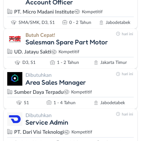
Account Officer
PT. Micro Madani Institute
Kompetitif
SMA/SMK, D3, S1
0 - 2 Tahun
Jabodetabek
hari ini
Butuh Cepat!
Salesman Spare Part Motor
UD. Jatayu Sakti
Kompetitif
D3, S1
1 - 2 Tahun
Jakarta Timur
hari ini
Dibutuhkan
Area Sales Manager
Sumber Daya Terpadu
Kompetitif
S1
1 - 4 Tahun
Jabodetabek
hari ini
Dibutuhkan
Service Admin
PT. Dari Visi Teknologi
Kompetitif