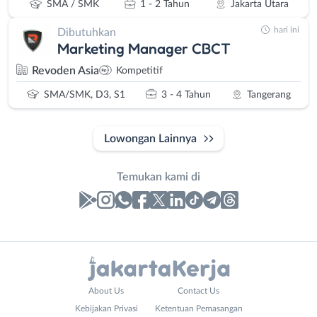
SMA / SMK
1 - 2 Tahun
Jakarta Utara
hari ini
Dibutuhkan
Marketing Manager CBCT
Revoden Asia
Kompetitif
SMA/SMK, D3, S1
3 - 4 Tahun
Tangerang
Lowongan Lainnya
Temukan kami di
Laporan
Lowongan
Administrasi
Bebas
Nama
About Us
Contact Us
Ahli
(Remote
Lengkap
*
Kebijakan Privasi
Ketentuan Pemasangan