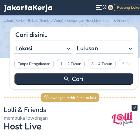
Pasang Loke
Gelap
JakartaKerja
>
Bebas (Remote Work)
> Lowongan Host Live di Lolli & Friends
Lokasi
Lulusan
Tanpa Pengalaman
1 – 2 Tahun
3 – 4 Tahun
5 Tahun L
Lowongan terbit 2 tahun lalu
Lolli & Friends
membuka lowongan
Host Live