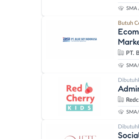
SMA 
Butuh C
Ecomm
Marke
PT. 
SMA/
Dibutuh
Admin
Redc
SMA/
Dibutuh
Socia