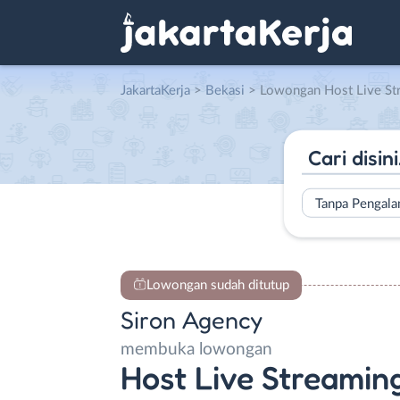
JakartaKerja
>
Bekasi
> Lowongan Host Live Streami
Tanpa Pengal
Lowongan sudah ditutup
Siron Agency
membuka lowongan
Host Live Streamin