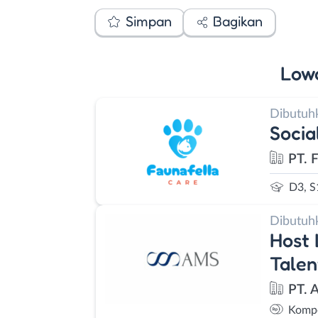
Simpan
Bagikan
Low
Dibutuh
Socia
PT. 
D3, S
Dibutuh
Host 
Talen
PT. 
Kompe