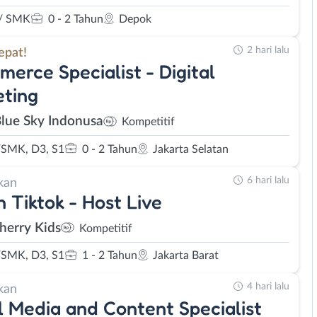
/ SMK
0 - 2 Tahun
Depok
2 hari lalu
epat!
erce Specialist - Digital
ting
Blue Sky Indonusa
Kompetitif
SMK, D3, S1
0 - 2 Tahun
Jakarta Selatan
6 hari lalu
kan
 Tiktok - Host Live
herry Kids
Kompetitif
SMK, D3, S1
1 - 2 Tahun
Jakarta Barat
4 hari lalu
kan
l Media and Content Specialist