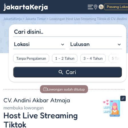
Pasang Loke
Gelap
JakartaKerja
>
Jakarta Timur
> Lowongan Host Live Streaming Tiktok di CV. Andini Akbar Atmaja
Lokasi
Lulusan
Tanpa Pengalaman
1 – 2 Tahun
3 – 4 Tahun
5 Tahun L
Lowongan sudah ditutup
CV. Andini Akbar Atmaja
membuka lowongan
Host Live Streaming
Tiktok