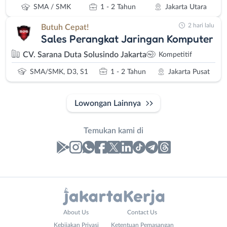
SMA / SMK
1 - 2 Tahun
Jakarta Utara
2 hari lalu
Butuh Cepat!
Sales Perangkat Jaringan Komputer
CV. Sarana Duta Solusindo Jakarta
Kompetitif
SMA/SMK, D3, S1
1 - 2 Tahun
Jakarta Pusat
Lowongan Lainnya
Temukan kami di
Laporan
Lowongan
Administrasi
Bebas
Nama
About Us
Contact Us
Ahli
(Remote
Lengkap
*
Kebijakan Privasi
Ketentuan Pemasangan