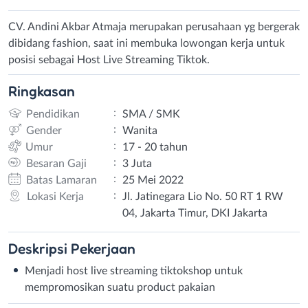
CV. Andini Akbar Atmaja merupakan perusahaan yg bergerak
dibidang fashion, saat ini membuka lowongan kerja untuk
posisi sebagai Host Live Streaming Tiktok.
Ringkasan
:
Pendidikan
SMA / SMK
:
Gender
Wanita
:
Umur
17 - 20 tahun
:
Besaran Gaji
3 Juta
:
Batas Lamaran
25 Mei 2022
:
Lokasi Kerja
Jl. Jatinegara Lio No. 50 RT 1 RW
04, Jakarta Timur, DKI Jakarta
Deskripsi
Pekerjaan
Menjadi host live streaming tiktokshop untuk
mempromosikan suatu product pakaian