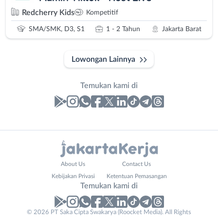
Redcherry Kids
Kompetitif
SMA/SMK, D3, S1
1 - 2 Tahun
Jakarta Barat
Lowongan Lainnya
Temukan kami di
Laporan
Lowongan
Administrasi
Bebas
Your
Nama
About Us
Contact Us
Ahli
(Remote
Website
Lengkap
*
*
Kebijakan Privasi
Ketentuan Pemasangan
Gizi
Work)
Temukan kami di
Ahli
Bekasi
Kecantikan
Bogor
© 2026 PT Saka Cipta Swakarya (Roocket Media). All Rights
No. Telp /
Analis
Depok