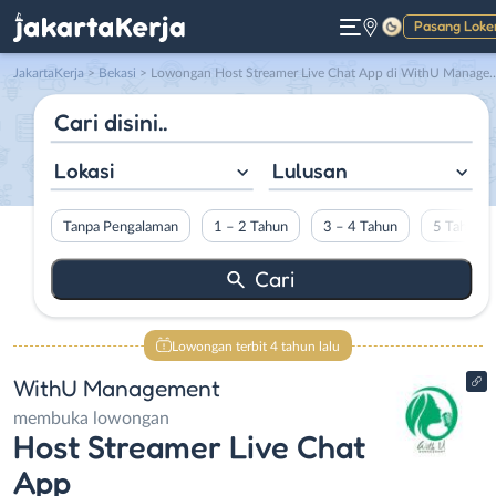
Pasang Loke
Gelap
JakartaKerja
>
Bekasi
> Lowongan Host Streamer Live Chat App di WithU Management
Lokasi
Lulusan
Tanpa Pengalaman
1 – 2 Tahun
3 – 4 Tahun
5 Tahun L
Lowongan terbit 4 tahun lalu
WithU Management
membuka lowongan
Host Streamer Live Chat
App