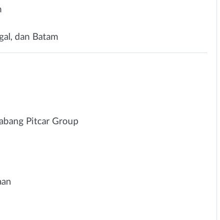
n
egal, dan Batam
cabang Pitcar Group
aan