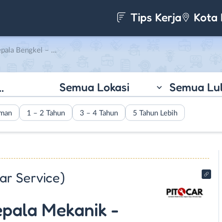
Tips Kerja
Kota 
sialis AC – Service Advisor di PT. Saman Oto Karya (Pitcar Service)
Semua Lokasi
Semua Lu
aman
1 – 2 Tahun
3 – 4 Tahun
5 Tahun Lebih
ar Service)
epala Mekanik -