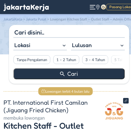
Pasang Loke
Gelap
JakartaKerja
>
Jakarta Pusat
> Lowongan Kitchen Staff – Outlet Staff – Admin Officer di PT. International First Camilan (Jiguang Fried Chicke
Lokasi
Lulusan
Tanpa Pengalaman
1 – 2 Tahun
3 – 4 Tahun
5 Tahun L
Lowongan terbit 4 bulan lalu
PT. International First Camilan
(Jiguang Fried Chicken)
membuka lowongan
Kitchen Staff - Outlet