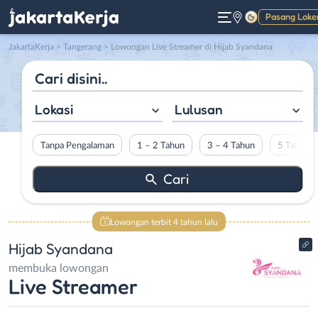
Pasang Loke
Gelap
JakartaKerja
>
Tangerang
> Lowongan Live Streamer di Hijab Syandana
Lokasi
Lulusan
Tanpa Pengalaman
1 – 2 Tahun
3 – 4 Tahun
5 Tahun L
Lowongan terbit 4 tahun lalu
Hijab Syandana
membuka lowongan
Live Streamer