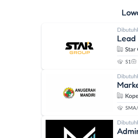
Low
Dibutuh
Lead
Star
S1
Dibutuh
Marke
Kope
SMA/
Dibutuh
Admi