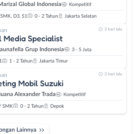
Marizal Global Indonesia
Kompetitif
SMK, D3, S1
0 - 2 Tahun
Jakarta Selatan
3 hari lalu
kan
l Media Specialist
Faunafella Grup Indonesia
3 - 5 Juta
1
1 - 2 Tahun
Jakarta Timur
3 hari lalu
kan
ting Mobil Suzuki
Buana Alexander Trada
Kompetitif
/ SMK
0 - 2 Tahun
Depok
ongan Lainnya