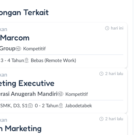
ongan
Terkait
hari ini
kan
 Marcom
 Group
Kompetitif
3 - 4 Tahun
Bebas (Remote Work)
2 hari lalu
kan
ting Executive
rasi Anugerah Mandiri
Kompetitif
SMK, D3, S1
0 - 2 Tahun
Jabodetabek
2 hari lalu
kan
n Marketing