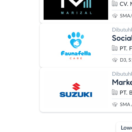
CV. 
SMA/
Dibutuh
Socia
PT. 
D3, S
Dibutuh
Marke
PT. 
SMA 
Low