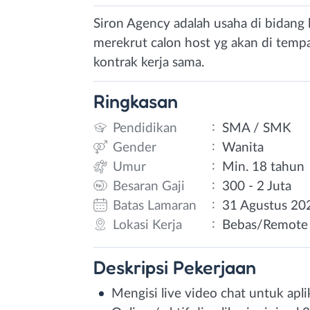
Siron Agency adalah usaha di bidang l
merekrut calon host yg akan di temp
kontrak kerja sama.
Ringkasan
:
Pendidikan
SMA / SMK
:
Gender
Wanita
:
Umur
Min. 18 tahun
:
Besaran Gaji
300 - 2 Juta
:
Batas Lamaran
31 Agustus 20
:
Lokasi Kerja
Bebas/Remote
Deskripsi
Pekerjaan
Mengisi live video chat untuk apli