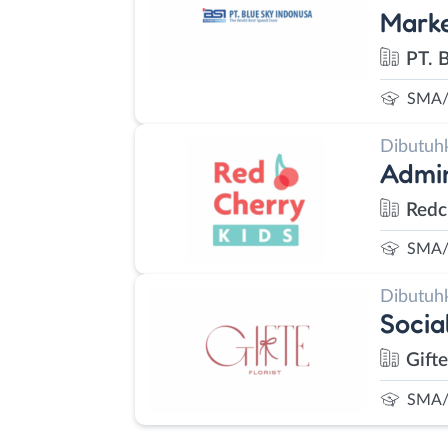
Marke
PT. 
SMA/
Dibutuh
Admin
Redc
SMA/
Dibutuh
Socia
Gifte
SMA/