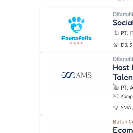
Dibutuh
Socia
PT. 
D3, S
Dibutuh
Host 
Talen
PT. 
Kompe
SMA 
Butuh C
Ecomm