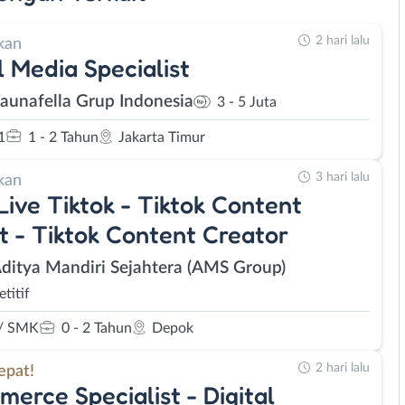
2 hari lalu
kan
l Media Specialist
Faunafella Grup Indonesia
3 - 5 Juta
1
1 - 2 Tahun
Jakarta Timur
3 hari lalu
kan
Live Tiktok - Tiktok Content
t - Tiktok Content Creator
Aditya Mandiri Sejahtera (AMS Group)
titif
/ SMK
0 - 2 Tahun
Depok
2 hari lalu
epat!
erce Specialist - Digital