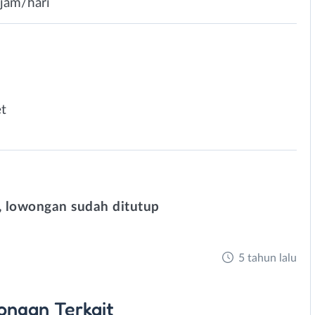
2jam/hari
t
 lowongan sudah ditutup
5 tahun lalu
ongan
Terkait