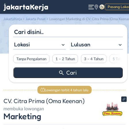
Pasang Loke
Gelap
JakartaKerja
>
Jakarta Pusat
> Lowongan Marketing di CV. Citra Prima (Oma Keena
Lokasi
Lulusan
Tanpa Pengalaman
1 – 2 Tahun
3 – 4 Tahun
5 Tahun L
Lowongan terbit 4 tahun lalu
CV. Citra Prima (Oma Keenan)
membuka lowongan
Marketing