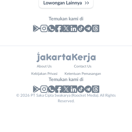
Lowongan Lainnya
Temukan kami di
Laporan
Lowongan
Administrasi
Bebas
Nama
About Us
Contact Us
Ahli
(Remote
Lengkap
*
Kebijakan Privasi
Ketentuan Pemasangan
Gizi
Work)
Temukan kami di
Ahli
Bekasi
Kecantikan
Bogor
© 2026 PT Saka Cipta Swakarya (Roocket Media). All Rights
No. Telp /
Analis
Depok
Reserved.
Email
WhatsApp
*
*
/
Jakarta
Peneliti
Barat
Kirim kode
Animator
Jakarta
Apoteker
Pusat
Contact