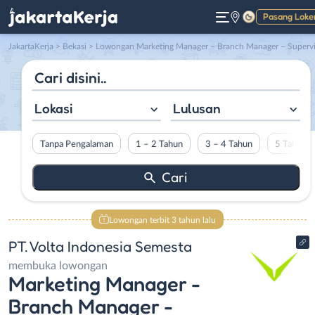
Pasang Loke
Gelap
JakartaKerja
>
Bekasi
> Lowongan Marketing Manager – Branch Manager – Supervisor Mekanik di PT. Volta Indonesia Semest
Lokasi
Lulusan
Tanpa Pengalaman
1 – 2 Tahun
3 – 4 Tahun
5 Tahun L
Lowongan terbit 3 tahun lalu
PT. Volta Indonesia Semesta
membuka lowongan
Marketing Manager -
Branch Manager -