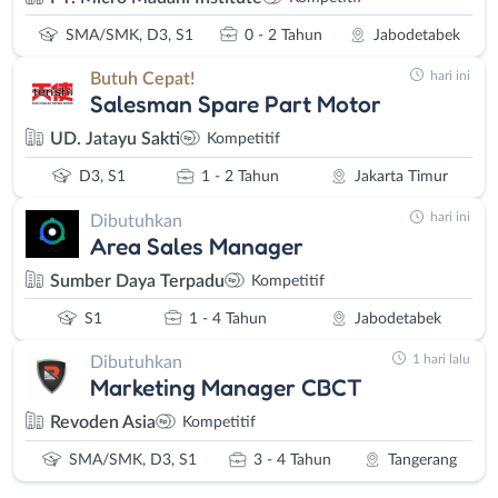
SMA/SMK, D3, S1
0 - 2 Tahun
Jabodetabek
hari ini
Butuh Cepat!
Salesman Spare Part Motor
UD. Jatayu Sakti
Kompetitif
D3, S1
1 - 2 Tahun
Jakarta Timur
hari ini
Dibutuhkan
Area Sales Manager
Sumber Daya Terpadu
Kompetitif
S1
1 - 4 Tahun
Jabodetabek
1 hari lalu
Dibutuhkan
Marketing Manager CBCT
Revoden Asia
Kompetitif
SMA/SMK, D3, S1
3 - 4 Tahun
Tangerang