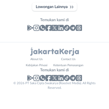
Lowongan Lainnya
Temukan kami di
Laporan
Lowongan
Administrasi
Bebas
Nama
About Us
Contact Us
Ahli
(Remote
Lengkap
*
Kebijakan Privasi
Ketentuan Pemasangan
Gizi
Work)
Temukan kami di
Ahli
Bekasi
Kecantikan
Bogor
© 2026 PT Saka Cipta Swakarya (Roocket Media). All Rights
No. Telp /
Analis
Depok
Reserved.
Email
WhatsApp
*
*
/
Jakarta
Peneliti
Barat
Kirim kode
Animator
Jakarta