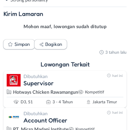
Kirim
Lamaran
Mohon maaf, lowongan sudah ditutup
Simpan
Bagikan
3 tahun lalu
Lowongan
Terkait
hari ini
Dibutuhkan
Supervisor
Hotways Chicken Rawamangun
Kompetitif
D3, S1
3 - 4 Tahun
Jakarta Timur
hari ini
Dibutuhkan
Account Officer
PT. Micro Madani Institute
Kompetitif