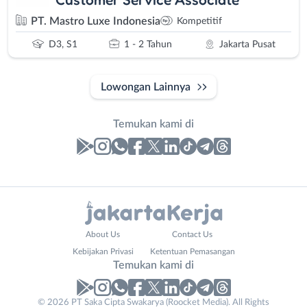
PT. Mastro Luxe Indonesia
Kompetitif
D3, S1
1 - 2 Tahun
Jakarta Pusat
Lowongan Lainnya
Temukan kami di
Laporan
Lowongan
Administrasi
Bebas
Nama
About Us
Contact Us
Ahli
(Remote
Lengkap
*
Kebijakan Privasi
Ketentuan Pemasangan
Gizi
Work)
Temukan kami di
Ahli
Bekasi
Kecantikan
Bogor
© 2026 PT Saka Cipta Swakarya (Roocket Media). All Rights
No. Telp /