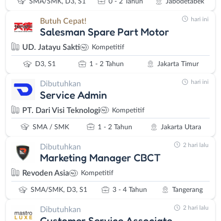
SMA/SMK, D3, S1
0 - 2 Tahun
Jabodetabek
hari ini
Butuh Cepat!
Salesman Spare Part Motor
UD. Jatayu Sakti
Kompetitif
D3, S1
1 - 2 Tahun
Jakarta Timur
hari ini
Dibutuhkan
Service Admin
PT. Dari Visi Teknologi
Kompetitif
SMA / SMK
1 - 2 Tahun
Jakarta Utara
2 hari lalu
Dibutuhkan
Marketing Manager CBCT
Revoden Asia
Kompetitif
SMA/SMK, D3, S1
3 - 4 Tahun
Tangerang
2 hari lalu
Dibutuhkan
Customer Service Associate