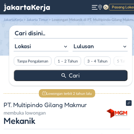
Pasang Loke
Gelap
JakartaKerja
>
Jakarta Timur
> Lowongan Mekanik di PT. Multipindo Gilang Makm
Lokasi
Lulusan
Tanpa Pengalaman
1 – 2 Tahun
3 – 4 Tahun
5 Tahun L
Lowongan terbit 2 tahun lalu
PT. Multipindo Gilang Makmur
membuka lowongan
Mekanik