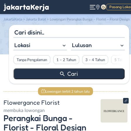
Pasang Loke
Gelap
JakartaKerja
>
Jakarta Barat
> Lowongan Perangkai Bunga – Florist – Floral Design di Flowergance Florist
Lokasi
Lulusan
Tanpa Pengalaman
1 – 2 Tahun
3 – 4 Tahun
5 Tahun L
Lowongan terbit 2 tahun lalu
Flowergance Florist
membuka lowongan
Perangkai Bunga -
Florist - Floral Design