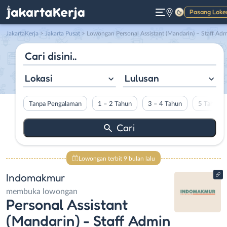
Pasang Loke
Gelap
JakartaKerja
>
Jakarta Pusat
> Lowongan Personal Assistant (Mandarin) – Staff Admin General – Sales Executive di Indomakmu
Lokasi
Lulusan
Tanpa Pengalaman
1 – 2 Tahun
3 – 4 Tahun
5 Tahun L
Lowongan terbit 9 bulan lalu
Indomakmur
membuka lowongan
Personal Assistant
(Mandarin) - Staff Admin