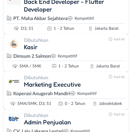
Back End Developer - Flutter
Developer
PT. Maha Akbar Sejahtera
Kompetitif
D3, S1
1 - 2 Tahun
Jakarta Barat
hari ini
Dibutuhkan
Kasir
Dimsum 2 Salmon
Kompetitif
SMA / SMK
1 - 2 Tahun
Jakarta Barat
hari ini
Dibutuhkan
Marketing Executive
Koperasi Anugerah Mandiri
Kompetitif
SMA/SMK, D3, S1
0 - 2 Tahun
Jabodetabek
hari ini
Dibutuhkan
Admin Penjualan
CV. Laju Laksana Lestari
Kompetitif