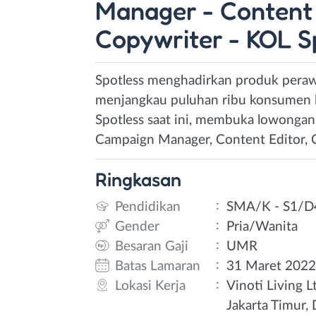
Manager - Content 
Copywriter - KOL Sp
Spotless menghadirkan produk perawa
menjangkau puluhan ribu konsumen hi
Spotless saat ini, membuka lowongan 
Campaign Manager, Content Editor, C
Ringkasan
:
Pendidikan
SMA/K - S1/D
:
Gender
Pria/Wanita
:
Besaran Gaji
UMR
:
Batas Lamaran
31 Maret 202
:
Lokasi Kerja
Vinoti Living Lt
Jakarta Timur,