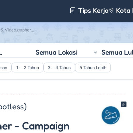
Tips Kerja
Kota 
riter – KOL Specialist di PT. Bersih Seperti Baru (Spotless)
Semua Lokasi
Semua Lu
aman
1 – 2 Tahun
3 – 4 Tahun
5 Tahun Lebih
potless)
her - Campaign