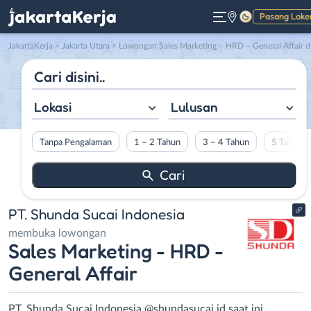
Pasang Loke
Gelap
JakartaKerja
>
Jakarta Utara
> Lowongan Sales Marketing – HRD – General Affair di PT. Shunda Sucai Indonesi
Lokasi
Lulusan
Tanpa Pengalaman
1 – 2 Tahun
3 – 4 Tahun
5 Tahun L
PT. Shunda Sucai Indonesia
membuka lowongan
Sales Marketing - HRD -
General Affair
PT. Shunda Sucai Indonesia @shundasucai.id saat ini