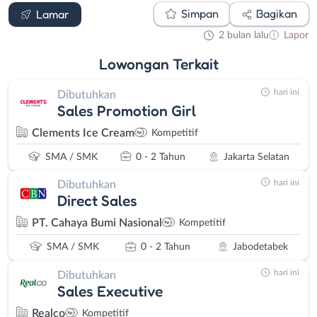
Simpan
Bagikan
Lamar
2 bulan lalu
Lapor
Lowongan
Terkait
hari ini
Dibutuhkan
Sales Promotion Girl
Clements Ice Cream
Kompetitif
SMA / SMK
0 - 2 Tahun
Jakarta Selatan
hari ini
Dibutuhkan
Direct Sales
PT. Cahaya Bumi Nasional
Kompetitif
SMA / SMK
0 - 2 Tahun
Jabodetabek
hari ini
Dibutuhkan
Sales Executive
Realco
Kompetitif