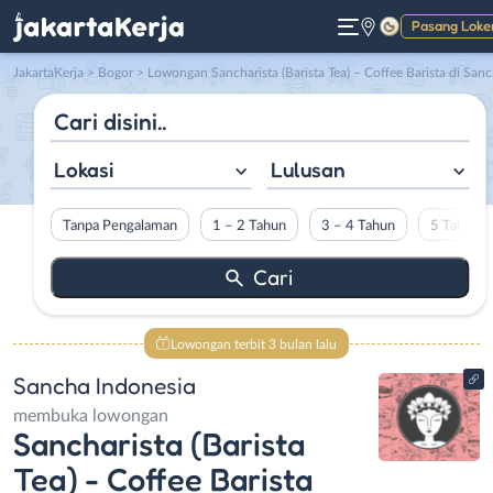
Pasang Loke
Gelap
JakartaKerja
>
Bogor
> Lowongan Sancharista (Barista Tea) – Coffee Barista di Sancha Indonesia
Lokasi
Lulusan
Tanpa Pengalaman
1 – 2 Tahun
3 – 4 Tahun
5 Tahun L
Lowongan terbit 3 bulan lalu
Sancha Indonesia
membuka lowongan
Sancharista (Barista
Tea) - Coffee Barista