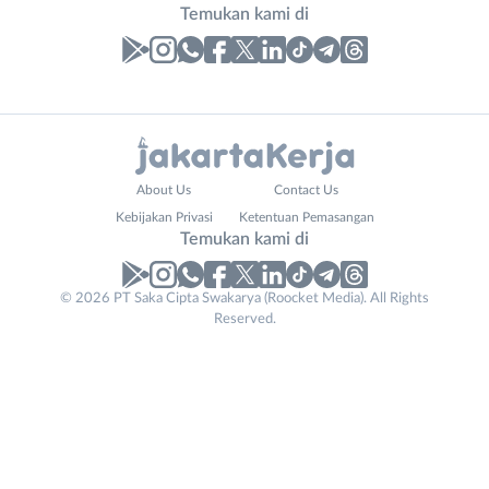
Temukan kami di
Laporan
Lowongan
Administrasi
Bebas
Nama
About Us
Contact Us
Ahli
(Remote
Lengkap
*
Kebijakan Privasi
Ketentuan Pemasangan
Gizi
Work)
Temukan kami di
Ahli
Bekasi
Kecantikan
Bogor
© 2026 PT Saka Cipta Swakarya (Roocket Media). All Rights
No. Telp /
Analis
Depok
Reserved.
Email
WhatsApp
*
*
/
Jakarta
Peneliti
Barat
Kirim kode
Animator
Jakarta
Apoteker
Pusat
Arsitek
Jakarta
Tidak
Asisten
Selatan
bisa