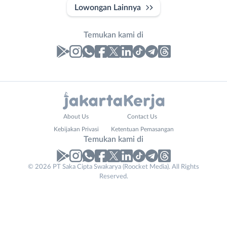
Lowongan Lainnya
Temukan kami di
Laporan
Lowongan
Administrasi
Bebas
Nama
About Us
Contact Us
Ahli
(Remote
Lengkap
*
Kebijakan Privasi
Ketentuan Pemasangan
Gizi
Work)
Temukan kami di
Ahli
Bekasi
Kecantikan
Bogor
© 2026 PT Saka Cipta Swakarya (Roocket Media). All Rights
No. Telp /
Analis
Depok
Reserved.
Email
WhatsApp
*
*
/
Jakarta
Peneliti
Barat
Kirim kode
Animator
Jakarta
Apoteker
Pusat
Your