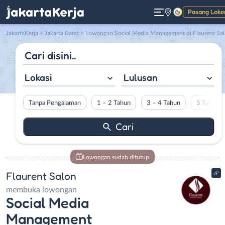
Pasang Loke
Gelap
JakartaKerja
>
Jakarta Barat
> Lowongan Social Media Management di Flaurent Salon
Lokasi
Lulusan
Tanpa Pengalaman
1 – 2 Tahun
3 – 4 Tahun
5 Tahun L
Lowongan sudah ditutup
Flaurent Salon
membuka lowongan
Social Media
Management