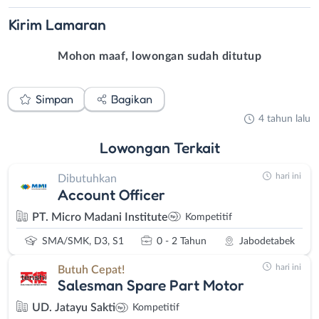
Kirim
Lamaran
Mohon maaf, lowongan sudah ditutup
Simpan
Bagikan
4 tahun lalu
Lowongan
Terkait
hari ini
Dibutuhkan
Account Officer
PT. Micro Madani Institute
Kompetitif
SMA/SMK, D3, S1
0 - 2 Tahun
Jabodetabek
hari ini
Butuh Cepat!
Salesman Spare Part Motor
UD. Jatayu Sakti
Kompetitif