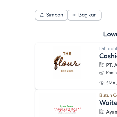
Simpan
Bagikan
Low
Dibutuh
Cashi
PT. 
Kompe
SMA 
Butuh C
Waite
Ayam