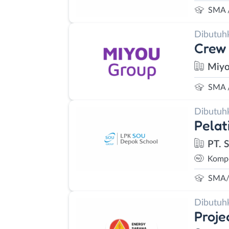
SMA 
Dibutuh
Crew 
Miyo
SMA 
Dibutuh
Pelat
PT. 
Kompe
SMA/
Dibutuh
Proje