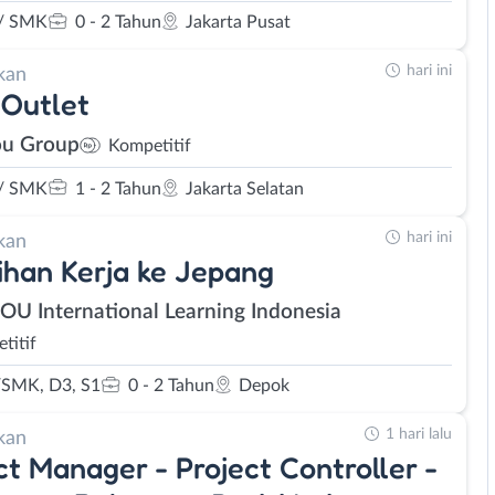
/ SMK
0 - 2 Tahun
Jakarta Pusat
hari ini
kan
Outlet
u Group
Kompetitif
/ SMK
1 - 2 Tahun
Jakarta Selatan
hari ini
kan
ihan Kerja ke Jepang
SOU International Learning Indonesia
titif
SMK, D3, S1
0 - 2 Tahun
Depok
1 hari lalu
kan
ct Manager - Project Controller -