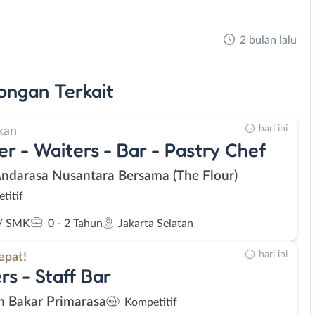
2 bulan lalu
ongan
Terkait
hari ini
kan
er - Waiters - Bar - Pastry Chef
Andarasa Nusantara Bersama (The Flour)
titif
/ SMK
0 - 2 Tahun
Jakarta Selatan
hari ini
epat!
rs - Staff Bar
 Bakar Primarasa
Kompetitif