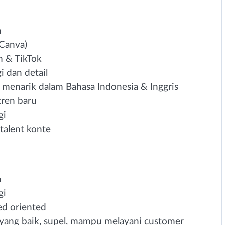
a
(Canva)
m & TikTok
i dan detail
menarik dalam Bahasa Indonesia & Inggris
tren baru
gi
talent konte
a
gi
ed oriented
ang baik, supel, mampu melayani customer