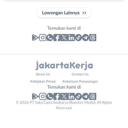
Lowongan Lainnya
Temukan kami di
Laporan
Lowongan
Administrasi
Bebas
Nama
About Us
Contact Us
Ahli
(Remote
Lengkap
*
Kebijakan Privasi
Ketentuan Pemasangan
Gizi
Work)
Temukan kami di
Ahli
Bekasi
Kecantikan
Bogor
© 2026 PT Saka Cipta Swakarya (Roocket Media). All Rights
No. Telp /
Analis
Depok
Reserved.
Email
WhatsApp
*
*
/
Jakarta
Peneliti
Barat
Kirim kode
Animator
Jakarta