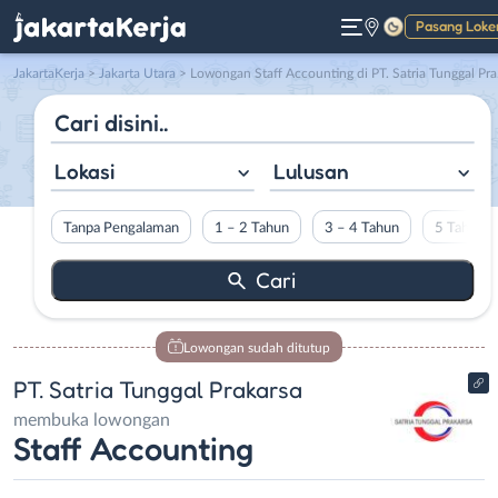
Pasang Loke
Gelap
JakartaKerja
>
Jakarta Utara
> Lowongan Staff Accounting di PT. Satria Tunggal Prakarsa
Lokasi
Lulusan
Tanpa Pengalaman
1 – 2 Tahun
3 – 4 Tahun
5 Tahun L
Lowongan sudah ditutup
PT. Satria Tunggal Prakarsa
membuka lowongan
Staff Accounting