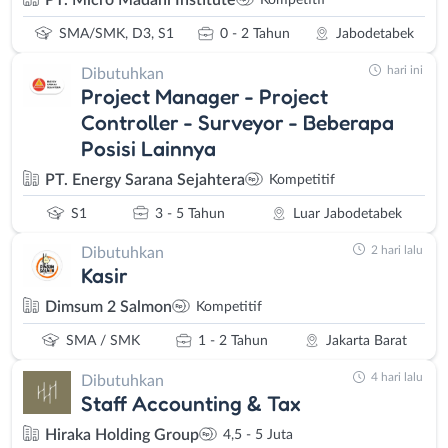
PT. Micro Madani Institute
Kompetitif
SMA/SMK, D3, S1
0 - 2 Tahun
Jabodetabek
hari ini
Dibutuhkan
Project Manager - Project
Controller - Surveyor - Beberapa
Posisi Lainnya
PT. Energy Sarana Sejahtera
Kompetitif
S1
3 - 5 Tahun
Luar Jabodetabek
2 hari lalu
Dibutuhkan
Kasir
Dimsum 2 Salmon
Kompetitif
SMA / SMK
1 - 2 Tahun
Jakarta Barat
4 hari lalu
Dibutuhkan
Staff Accounting & Tax
Hiraka Holding Group
4,5 - 5 Juta