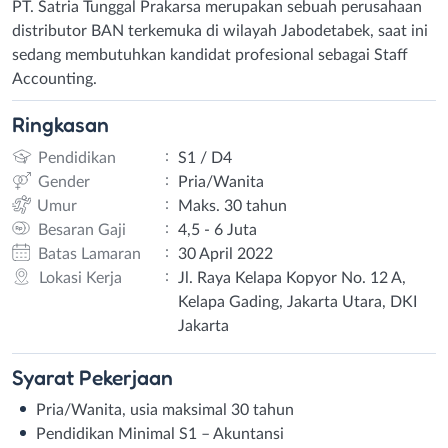
PT. Satria Tunggal Prakarsa merupakan sebuah perusahaan
distributor BAN terkemuka di wilayah Jabodetabek, saat ini
sedang membutuhkan kandidat profesional sebagai Staff
Accounting.
Ringkasan
:
Pendidikan
S1 / D4
:
Gender
Pria/Wanita
:
Umur
Maks. 30 tahun
:
Besaran Gaji
4,5 - 6 Juta
:
Batas Lamaran
30 April 2022
:
Lokasi Kerja
Jl. Raya Kelapa Kopyor No. 12 A,
Kelapa Gading, Jakarta Utara, DKI
Jakarta
Syarat
Pekerjaan
Pria/Wanita, usia maksimal 30 tahun
Pendidikan Minimal S1 – Akuntansi