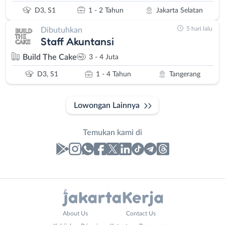
D3, S1
1 - 2 Tahun
Jakarta Selatan
5 hari lalu
Dibutuhkan
Staff Akuntansi
Build The Cake
3 - 4 Juta
D3, S1
1 - 4 Tahun
Tangerang
Lowongan Lainnya
Temukan kami di
Laporan
Lowongan
Administrasi
Bebas
Nama
About Us
Contact Us
Ahli
(Remote
Lengkap
*