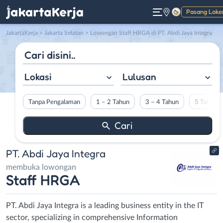
Pasang Loke
Gelap
JakartaKerja
>
Jakarta Selatan
> Lowongan Staff HRGA di PT. Abdi Jaya Integra
Lokasi
Lulusan
Tanpa Pengalaman
1 – 2 Tahun
3 – 4 Tahun
5 Tahun L
PT. Abdi Jaya Integra
membuka lowongan
Staff HRGA
PT. Abdi Jaya Integra is a leading business entity in the IT
sector, specializing in comprehensive Information