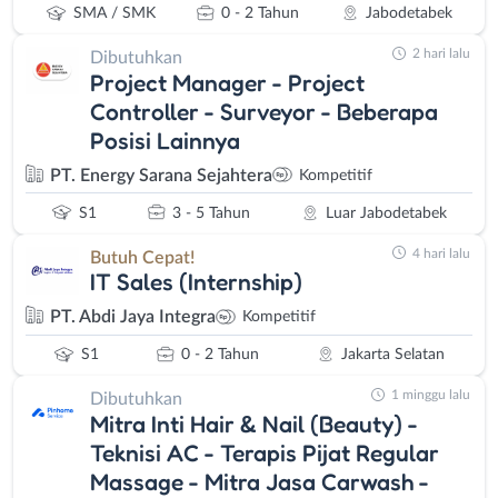
SMA / SMK
0 - 2 Tahun
Jabodetabek
2 hari lalu
Dibutuhkan
Project Manager - Project
Controller - Surveyor - Beberapa
Posisi Lainnya
PT. Energy Sarana Sejahtera
Kompetitif
S1
3 - 5 Tahun
Luar Jabodetabek
4 hari lalu
Butuh Cepat!
IT Sales (Internship)
PT. Abdi Jaya Integra
Kompetitif
S1
0 - 2 Tahun
Jakarta Selatan
1 minggu lalu
Dibutuhkan
Mitra Inti Hair & Nail (Beauty) -
Teknisi AC - Terapis Pijat Regular
Massage - Mitra Jasa Carwash -