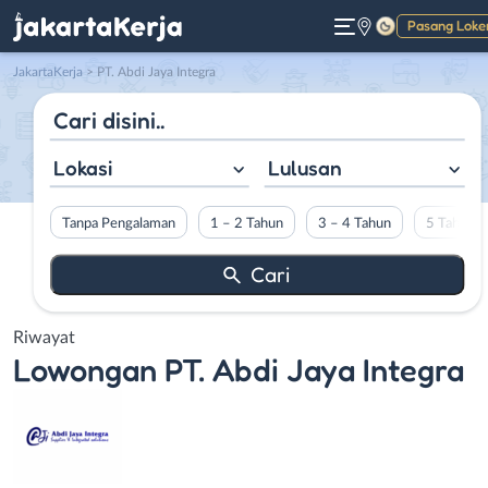
Pasang Loke
Gelap
JakartaKerja
>
PT. Abdi Jaya Integra
Lokasi
Lulusan
Tanpa Pengalaman
1 – 2 Tahun
3 – 4 Tahun
5 Tahun L
Riwayat
Lowongan
PT. Abdi Jaya Integra