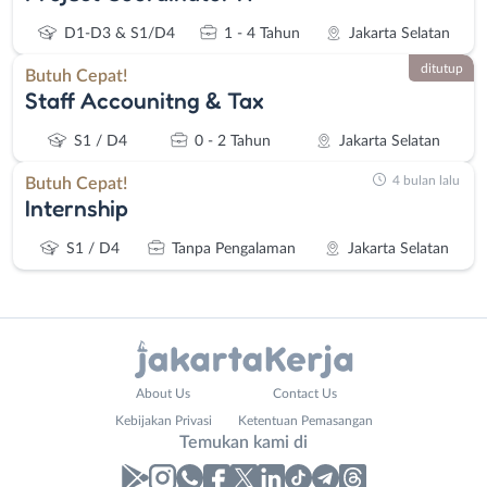
D1-D3 & S1/D4
1 - 4 Tahun
Jakarta Selatan
ditutup
Butuh Cepat!
Staff Accounitng & Tax
S1 / D4
0 - 2 Tahun
Jakarta Selatan
4 bulan lalu
Butuh Cepat!
Internship
S1 / D4
Tanpa Pengalaman
Jakarta Selatan
Administrasi
Bebas
About Us
Contact Us
Ahli
(Remote
Kebijakan Privasi
Ketentuan Pemasangan
Gizi
Work)
Temukan kami di
Ahli
Bekasi
Kecantikan
Bogor