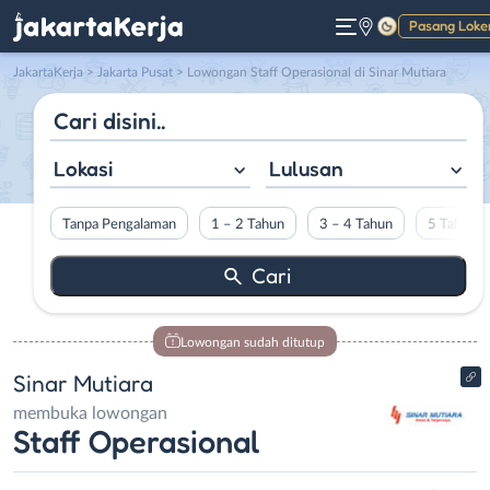
Pasang Loke
Gelap
JakartaKerja
>
Jakarta Pusat
> Lowongan Staff Operasional di Sinar Mutiara
Lokasi
Lulusan
Tanpa Pengalaman
1 – 2 Tahun
3 – 4 Tahun
5 Tahun L
Lowongan sudah ditutup
Sinar Mutiara
membuka lowongan
Staff Operasional