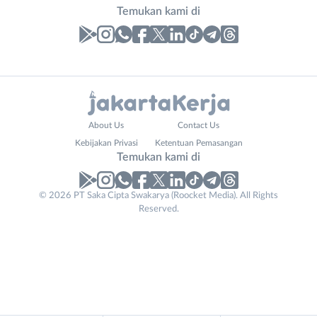
Temukan kami di
Laporan
Lowongan
Administrasi
Bebas
Nama
About Us
Contact Us
Ahli
(Remote
Lengkap
*
Kebijakan Privasi
Ketentuan Pemasangan
Gizi
Work)
Temukan kami di
Ahli
Bekasi
Kecantikan
Bogor
© 2026 PT Saka Cipta Swakarya (Roocket Media). All Rights
No. Telp /
Analis
Depok
Reserved.
Email
WhatsApp
*
*
/
Jakarta
Peneliti
Barat
Kirim kode
Animator
Jakarta
Apoteker
Pusat
Email
Arsitek
Jakarta
Tidak
Address
*
Asisten
Selatan
bisa