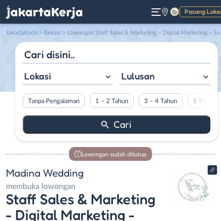
Pasang Loke
Gelap
JakartaKerja
>
Bekasi
> Lowongan Staff Sales & Marketing – Digital Marketing – Social Media Specialist di Madina Wedding
Lokasi
Lulusan
Tanpa Pengalaman
1 – 2 Tahun
3 – 4 Tahun
5 Tahun L
Lowongan sudah ditutup
Madina Wedding
membuka lowongan
Staff Sales & Marketing
- Digital Marketing -