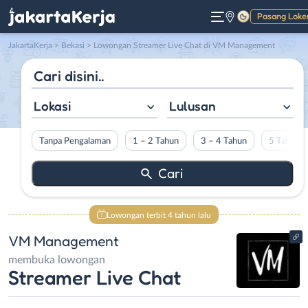
Pasang Loke
Gelap
JakartaKerja
>
Bekasi
> Lowongan Streamer Live Chat di VM Management
Lokasi
Lulusan
Tanpa Pengalaman
1 – 2 Tahun
3 – 4 Tahun
5 Tahun L
Lowongan terbit 4 tahun lalu
VM Management
membuka lowongan
Streamer Live Chat