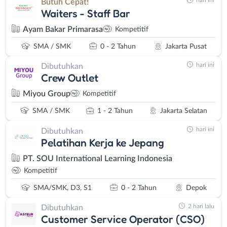
hari ini
Butuh Cepat!
Waiters - Staff Bar
Ayam Bakar Primarasa
Kompetitif
SMA / SMK
0 - 2 Tahun
Jakarta Pusat
hari ini
Dibutuhkan
Crew Outlet
Miyou Group
Kompetitif
SMA / SMK
1 - 2 Tahun
Jakarta Selatan
hari ini
Dibutuhkan
Pelatihan Kerja ke Jepang
PT. SOU International Learning Indonesia
Kompetitif
SMA/SMK, D3, S1
0 - 2 Tahun
Depok
2 hari lalu
Dibutuhkan
Customer Service Operator (CSO)