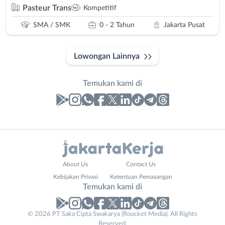
Pasteur Trans
Kompetitif
SMA / SMK
0 - 2 Tahun
Jakarta Pusat
Lowongan Lainnya
Temukan kami di
Laporan
Lowongan
Administrasi
Bebas
Nama
About Us
Contact Us
Ahli
(Remote
Lengkap
*
Kebijakan Privasi
Ketentuan Pemasangan
Gizi
Work)
Temukan kami di
Ahli
Bekasi
Kecantikan
Bogor
© 2026 PT Saka Cipta Swakarya (Roocket Media). All Rights
Contact
No. Telp /
Analis
Depok
Reserved.