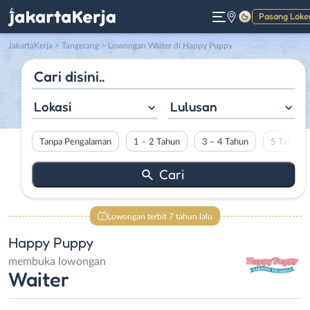
Pasang Loke
Gelap
JakartaKerja
>
Tangerang
> Lowongan Waiter di Happy Puppy
Lokasi
Lulusan
Tanpa Pengalaman
1 – 2 Tahun
3 – 4 Tahun
5 Tahun L
Lowongan terbit 7 tahun lalu
Happy Puppy
membuka lowongan
Waiter