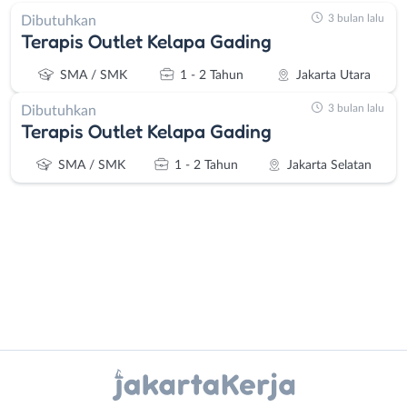
3 bulan lalu
Dibutuhkan
Terapis Outlet Kelapa Gading
SMA / SMK
1 - 2 Tahun
Jakarta Utara
3 bulan lalu
Dibutuhkan
Terapis Outlet Kelapa Gading
SMA / SMK
1 - 2 Tahun
Jakarta Selatan
Administrasi
Bebas
Ahli
(Remote
Instagram
WhatsApp
Gizi
Work)
Ahli
Bekasi
X - Twitter
Telegram
Kecantikan
Bogor
Analis
Depok
Kanal Lainnya..