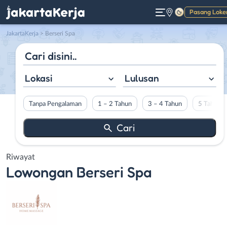
Pasang Loke
Gelap
JakartaKerja
>
Berseri Spa
Lokasi
Lulusan
Tanpa Pengalaman
1 – 2 Tahun
3 – 4 Tahun
5 Tahun L
Riwayat
Lowongan
Berseri Spa