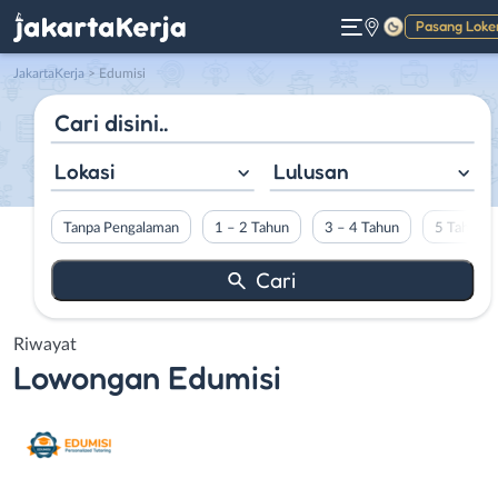
Pasang Loke
Gelap
JakartaKerja
>
Edumisi
Lokasi
Lulusan
Tanpa Pengalaman
1 – 2 Tahun
3 – 4 Tahun
5 Tahun L
Riwayat
Lowongan
Edumisi