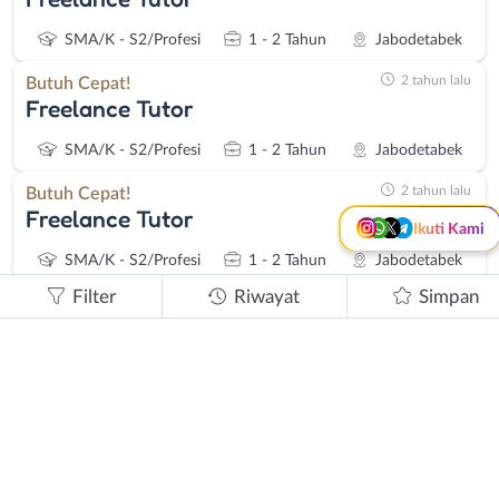
SMA/K - S2/Profesi
1 - 2 Tahun
Jabodetabek
Instagram
WhatsApp
2 tahun lalu
Butuh Cepat!
X - Twitter
Telegram
Freelance Tutor
Kanal Lainnya..
SMA/K - S2/Profesi
1 - 2 Tahun
Jabodetabek
2 tahun lalu
Butuh Cepat!
Freelance Tutor
Ikuti Kami
SMA/K - S2/Profesi
1 - 2 Tahun
Jabodetabek
Filter
Riwayat
Simpan
2 tahun lalu
Butuh Cepat!
Freelance Tutor
SMA/K - S2/Profesi
Jabodetabek
2 tahun lalu
Butuh Cepat!
Freelance Tutor
SMA/K - S2/Profesi
Jabodetabek