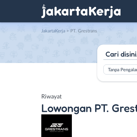
JakartaKerja
>
PT. Grestrans
Tanpa Pengal
Riwayat
Lowongan
PT. Gres