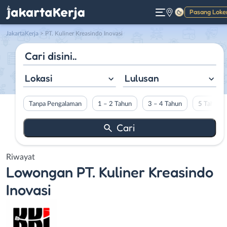
Pasang Loke
Gelap
JakartaKerja
>
PT. Kuliner Kreasindo Inovasi
Lokasi
Lulusan
Tanpa Pengalaman
1 – 2 Tahun
3 – 4 Tahun
5 Tahun L
Riwayat
Lowongan
PT. Kuliner Kreasindo
Inovasi