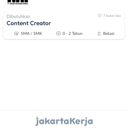
7 bulan lalu
Dibutuhkan
Content Creator
SMA / SMK
0 - 2 Tahun
Bekasi
Administrasi
Bebas
Ahli
(Remote
Gizi
Work)
Ahli
Bekasi
Instagram
WhatsApp
Kecantikan
Bogor
Analis
Depok
X - Twitter
Telegram
/
Jakarta
Peneliti
Barat
Kanal Lainnya..
Animator
Jakarta