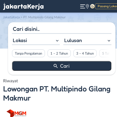
Pasang Loke
Gelap
JakartaKerja
>
PT. Multipindo Gilang Makmur
Lokasi
Lulusan
Tanpa Pengalaman
1 – 2 Tahun
3 – 4 Tahun
5 Tahun L
Riwayat
Lowongan
PT. Multipindo Gilang
Makmur