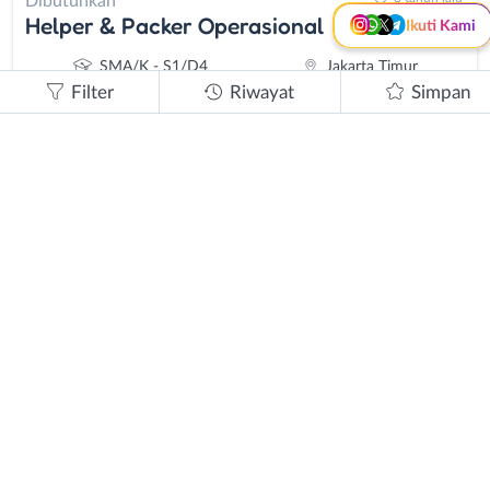
Dibutuhkan
Helper & Packer Operasional
Ikuti Kami
SMA/K - S1/D4
Jakarta Timur
Filter
Riwayat
Simpan
3 tahun lalu
Dibutuhkan
Treasury (Staff Accounting Finance) -
Customer Service & Admin Telemarketing
SMA/K - S1/D4
Jakarta Timur
3 tahun lalu
Dibutuhkan
Treasury (Staff Accounting Finance) -
Customer Service & Admin
SMA/K - S1/D4
Jakarta Timur
3 tahun lalu
Dibutuhkan
Digital Marketing - Telemarketing -
Customer Service - Admin
D1-D3 & S1/D4
Jakarta Timur