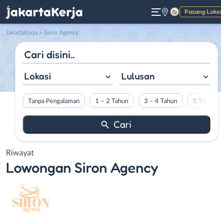
Pasang Loke
Gelap
JakartaKerja
>
Siron Agency
Lokasi
Lulusan
Tanpa Pengalaman
1 – 2 Tahun
3 – 4 Tahun
5 Tahun L
Riwayat
Lowongan
Siron Agency