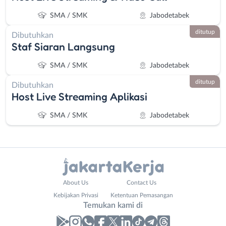
SMA / SMK
Jabodetabek
ditutup
Dibutuhkan
Staf Siaran Langsung
SMA / SMK
Jabodetabek
ditutup
Dibutuhkan
Host Live Streaming Aplikasi
SMA / SMK
Jabodetabek
Administrasi
Bebas
About Us
Contact Us
Ahli
(Remote
Kebijakan Privasi
Ketentuan Pemasangan
Gizi
Work)
Temukan kami di
Ahli
Bekasi
Kecantikan
Bogor