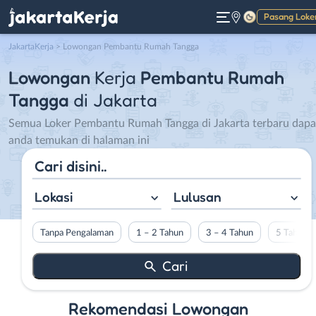
Pasang Loke
Gelap
JakartaKerja
>
Lowongan Pembantu Rumah Tangga
Lowongan
Kerja
Pembantu Rumah
Tangga
di Jakarta
Semua Loker Pembantu Rumah Tangga di Jakarta terbaru dapa
anda temukan di halaman ini
Lokasi
Lulusan
Tanpa Pengalaman
1 – 2 Tahun
3 – 4 Tahun
5 Tahun L
Rekomendasi Lowongan