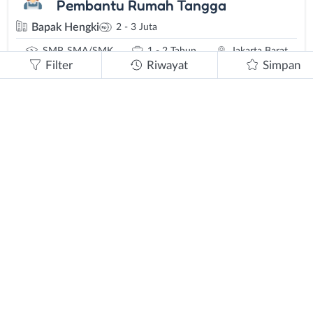
Pembantu Rumah Tangga
Bapak Hengki
2 - 3 Juta
SMP, SMA/SMK
1 - 2 Tahun
Jakarta Barat
Filter
Riwayat
Simpan
ditutup
Dibutuhkan
PRT ART
Ibu Lulu
3 - 3.5 Juta
SMP, SMA/SMK
0 - 2 Tahun
Jakarta Selatan
1 tahun lalu
Dibutuhkan
Asisten Rumah Tangga
PT. Almuchtar Tour and Travel Jakarta
2 Juta
SMP, SMA/SMK
0 - 2 Tahun
Jakarta Selatan
1 tahun lalu
Dibutuhkan
Asisten Rumah Tangga
PT. Almuchtar Tour and Travel Jakarta
2 Juta