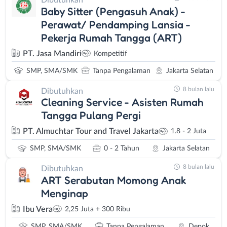
Dibutuhkan
Baby Sitter (Pengasuh Anak) -
Perawat/ Pendamping Lansia -
Pekerja Rumah Tangga (ART)
PT. Jasa Mandiri
Kompetitif
SMP, SMA/SMK
Tanpa Pengalaman
Jakarta Selatan
8 bulan lalu
Dibutuhkan
Cleaning Service - Asisten Rumah
Tangga Pulang Pergi
PT. Almuchtar Tour and Travel Jakarta
1.8 - 2 Juta
SMP, SMA/SMK
0 - 2 Tahun
Jakarta Selatan
8 bulan lalu
Dibutuhkan
ART Serabutan Momong Anak
Menginap
Ibu Vera
2,25 Juta + 300 Ribu
SMP, SMA/SMK
Tanpa Pengalaman
Depok