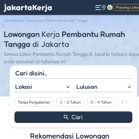
Pasang Loke
Gelap
JakartaKerja
>
Lowongan Pembantu Rumah Tangga
Lowongan
Kerja
Pembantu Rumah
Tangga
di Jakarta
Semua Loker Pembantu Rumah Tangga di Jakarta terbaru dapa
anda temukan di halaman ini
Lokasi
Lulusan
Tanpa Pengalaman
1 – 2 Tahun
3 – 4 Tahun
5 Tahun L
Rekomendasi Lowongan