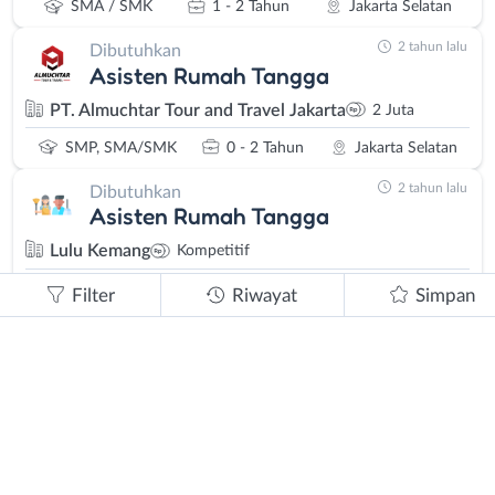
SMA / SMK
1 - 2 Tahun
Jakarta Selatan
2 tahun lalu
Dibutuhkan
Asisten Rumah Tangga
PT. Almuchtar Tour and Travel Jakarta
2 Juta
SMP, SMA/SMK
0 - 2 Tahun
Jakarta Selatan
2 tahun lalu
Dibutuhkan
Asisten Rumah Tangga
Lulu Kemang
Kompetitif
SMA / SMK
1 - 2 Tahun
Jakarta Selatan
Filter
Riwayat
Simpan
2 tahun lalu
Dibutuhkan
Tenaga Bersih-Bersih
Ibu Ranny
1.8 Juta
SMP, SMA/SMK
1 - 2 Tahun
Jakarta Utara
2 tahun lalu
Dibutuhkan