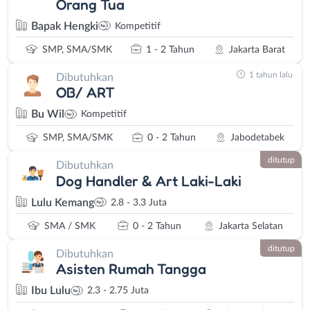
Orang Tua
Bapak Hengki
Kompetitif
SMP, SMA/SMK
1 - 2 Tahun
Jakarta Barat
1 tahun lalu
Dibutuhkan
OB/ ART
Bu Wil
Kompetitif
SMP, SMA/SMK
0 - 2 Tahun
Jabodetabek
ditutup
Dibutuhkan
Dog Handler & Art Laki-Laki
Lulu Kemang
2.8 - 3.3 Juta
SMA / SMK
0 - 2 Tahun
Jakarta Selatan
ditutup
Dibutuhkan
Asisten Rumah Tangga
Ibu Lulu
2.3 - 2.75 Juta