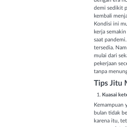
dengan era no
demi sedikit 
kembali menja
Kondisi ini m
kerja semaki
saat pandemi
tersedia. Nam
mulai dari se
pekerjaan sec
tanpa menung
Tips Jitu
Kuasai ket
Kemampuan yan
bulan tidak 
karena itu, t