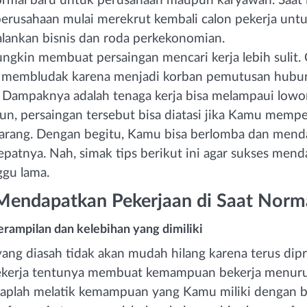
rmal baru untuk perusahaan maupun karyawan. Saat i
perusahaan mulai merekrut kembali calon pekerja un
lankan bisnis dan roda perkekonomian.
ungkin membuat persaingan mencari kerja lebih sulit.
n membludak karena menjadi korban pemutusan hubun
. Dampaknya adalah tenaga kerja bisa melampaui low
un, persaingan tersebut bisa diatasi jika Kamu memp
karang. Dengan begitu, Kamu bisa berlomba dan men
epatnya. Nah, simak tips berikut ini agar sukses mend
gu lama.
 Mendapatkan Pekerjaan di Saat Norm
erampilan dan kelebihan yang dimiliki
g diasah tidak akan mudah hilang karena terus dipra
bekerja tentunya membuat kemampuan bekerja menuru
etaplah melatik kemampuan yang Kamu miliki dengan 