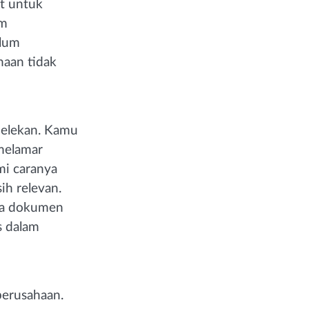
t untuk
am
elum
aan tidak
pelekan. Kamu
melamar
ami caranya
ih relevan.
ika dokumen
s dalam
perusahaan.