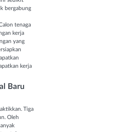
ni sedikit
tuk bergabung
 Calon tenaga
gan kerja
ongan yang
ersiapkan
dapatkan
apatkan kerja
al Baru
ktikkan. Tiga
n. Oleh
banyak