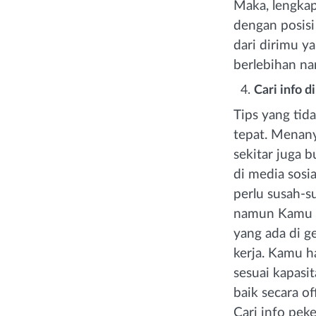
Maka, lengkap
dengan posisi 
dari dirimu y
berlebihan na
Cari info 
Tips yang tid
tepat. Menany
sekitar juga b
di media sosia
perlu susah-s
namun Kamu c
yang ada di g
kerja. Kamu h
sesuai kapasit
baik secara o
Cari info pek