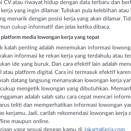
i CV atau riwayat hidup dengan data terbaru dan b
kerja yang ingin dilamar. Tuliskan pula kelebihan ata
ang menarik dengan posisi kerja yang akan dilamar. Tid
mun cukup informatif dan jelas ketika dibaca.
di platform media lowongan kerja yang tepat
ak kalah penting adalah menemukan informasi lowong
akan informasi ke rekan kerja yang terdahulu atau 
ukan ide yang buruk. Dan cara efektif lain adalah men
l atau platform digital. Cara ini termasuk efektif kar
usah datang langsung menanyakan lowongan kerja yan
ukup mengetik lowongan yang dibutuhkan. Memanf
enggaman adalah salah satu cara cepat mencari infor
arus teliti dan memperhatikan informasi lowongan ya
as kerjamu. Jadi, carilah rekomendasi lowongan kerja d
ffline maupun online.
erjaan yang sesuai dengan kamu di
JakartaKerja.com