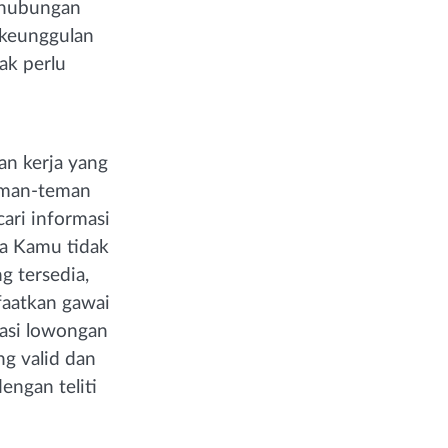
erhubungan
u keunggulan
ak perlu
an kerja yang
teman-teman
cari informasi
ena Kamu tidak
g tersedia,
aatkan gawai
masi lowongan
ng valid dan
engan teliti