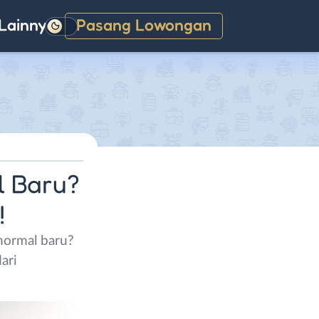
Lainnya
Pasang Lowongan
Gelap
l Baru?
!
normal baru?
ari