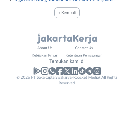
« Kembali
Administrasi
Bebas
About Us
Contact Us
Ahli
(Remote
Kebijakan Privasi
Ketentuan Pemasangan
Gizi
Work)
Temukan kami di
Ahli
Bekasi
Kecantikan
Bogor
© 2026 PT Saka Cipta Swakarya (Roocket Media). All Rights
Analis
Depok
Reserved.
/
Jakarta
Peneliti
Barat
Animator
Jakarta
Apoteker
Pusat
Arsitek
Jakarta
Asisten
Selatan
Baker
Jakarta