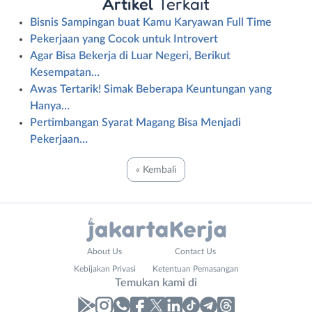
Artikel
Terkait
Bisnis Sampingan buat Kamu Karyawan Full Time
Pekerjaan yang Cocok untuk Introvert
Agar Bisa Bekerja di Luar Negeri, Berikut
Kesempatan…
Awas Tertarik! Simak Beberapa Keuntungan yang
Hanya…
Pertimbangan Syarat Magang Bisa Menjadi
Pekerjaan…
« Kembali
Administrasi
Bebas
About Us
Contact Us
Ahli
(Remote
Kebijakan Privasi
Ketentuan Pemasangan
Gizi
Work)
Temukan kami di
Ahli
Bekasi
Kecantikan
Bogor