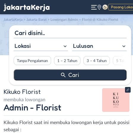
Pasang Loke
Gelap
JakartaKerja
>
Jakarta Barat
> Lowongan Admin – Florist di Kikuko Florist
Lokasi
Lulusan
Tanpa Pengalaman
1 – 2 Tahun
3 – 4 Tahun
5 Tahun L
Kikuko Florist
membuka lowongan
Admin - Florist
Kikuko Florist saat ini membuka lowongan kerja untuk posisi
sebagai :