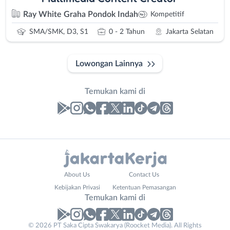
Ray White Graha Pondok Indah
Kompetitif
SMA/SMK, D3, S1
0 - 2 Tahun
Jakarta Selatan
Lowongan Lainnya
Temukan kami di
Laporan
Lowongan
Administrasi
Bebas
Nama
About Us
Contact Us
Ahli
(Remote
Lengkap
*
Kebijakan Privasi
Ketentuan Pemasangan
Gizi
Work)
Temukan kami di
Ahli
Bekasi
Kecantikan
Bogor
© 2026 PT Saka Cipta Swakarya (Roocket Media). All Rights
No. Telp /