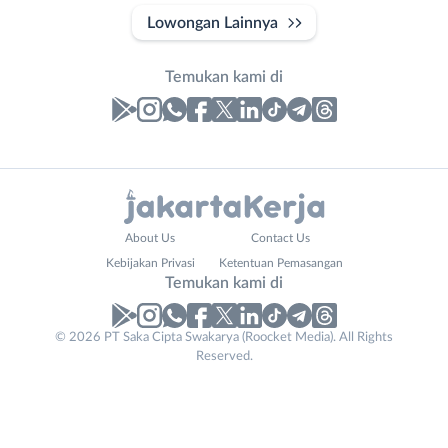
Lowongan Lainnya
Temukan kami di
Laporan
Lowongan
Administrasi
Bebas
Website
Nama
About Us
Contact Us
Ahli
(Remote
URL
Lengkap
*
*
Kebijakan Privasi
Ketentuan Pemasangan
Gizi
Work)
Temukan kami di
Ahli
Bekasi
Kecantikan
Bogor
© 2026 PT Saka Cipta Swakarya (Roocket Media). All Rights
No. Telp /
Analis
Depok
Reserved.
Email
WhatsApp
*
*
/
Jakarta
Peneliti
Barat
Kirim kode
Animator
Jakarta
Apoteker
Pusat