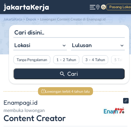
Pasang Loke
Gelap
JakartaKerja
>
Depok
> Lowongan Content Creator di Enampagi.id
Lokasi
Lulusan
Tanpa Pengalaman
1 – 2 Tahun
3 – 4 Tahun
5 Tahun L
Lowongan terbit 4 tahun lalu
Enampagi.id
membuka lowongan
Content Creator