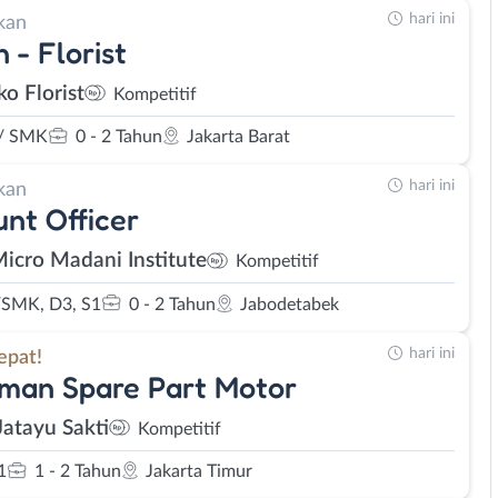
hari ini
kan
 - Florist
ko Florist
Kompetitif
/ SMK
0 - 2 Tahun
Jakarta Barat
hari ini
kan
nt Officer
Micro Madani Institute
Kompetitif
SMK, D3, S1
0 - 2 Tahun
Jabodetabek
hari ini
epat!
man Spare Part Motor
Jatayu Sakti
Kompetitif
1
1 - 2 Tahun
Jakarta Timur