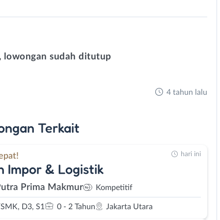
 lowongan sudah ditutup
4 tahun lalu
ongan
Terkait
hari ini
epat!
 Impor & Logistik
Putra Prima Makmur
Kompetitif
SMK, D3, S1
0 - 2 Tahun
Jakarta Utara