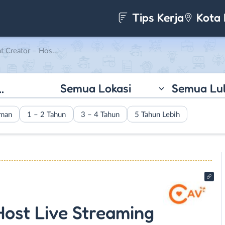
Tips Kerja
Kota 
eshop (Bisa Photoshop) – Packing di Cav Official
Semua Lokasi
Semua Lu
aman
1 – 2 Tahun
3 – 4 Tahun
5 Tahun Lebih
Host Live Streaming