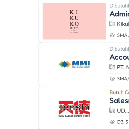
Dibutuh
Admin
Kiku
SMA 
Dibutuh
Accou
PT. 
SMA/
Butuh C
Sales
UD. 
D3, S