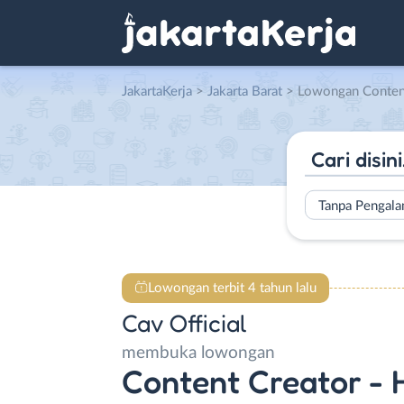
JakartaKerja
>
Jakarta Barat
> Lowongan Content Creator – Host Live Streaming – Admin Onlin
Tanpa Pengal
Lowongan terbit 4 tahun lalu
Cav Official
membuka lowongan
Content Creator - 