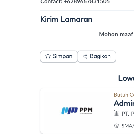
Contact: +6289667831505
Kirim
Lamaran
Mohon maaf,
Simpan
Bagikan
Low
Butuh C
Admin
PT. 
SMA/